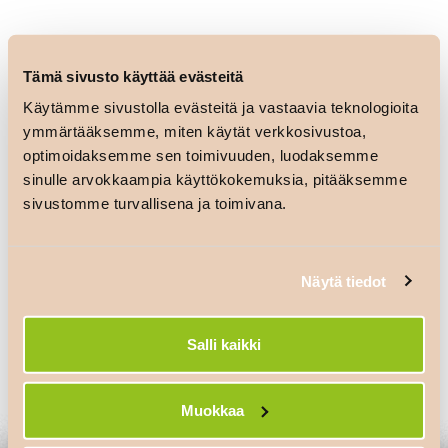
Tämä sivusto käyttää evästeitä
Käytämme sivustolla evästeitä ja vastaavia teknologioita
ymmärtääksemme, miten käytät verkkosivustoa,
optimoidaksemme sen toimivuuden, luodaksemme
sinulle arvokkaampia käyttökokemuksia, pitääksemme
sivustomme turvallisena ja toimivana.
Artikkelien
S-Market Ivalo
S-Market Kemi
selaus
Näytä tiedot
Salli kaikki
Vastaa
Sinun täytyy
kirjautua sisään
kommentoidaksesi.
Muokkaa