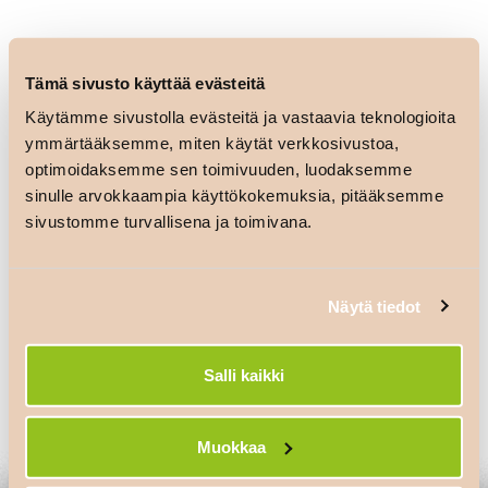
Tämä sivusto käyttää evästeitä
Käytämme sivustolla evästeitä ja vastaavia teknologioita
ymmärtääksemme, miten käytät verkkosivustoa,
optimoidaksemme sen toimivuuden, luodaksemme
sinulle arvokkaampia käyttökokemuksia, pitääksemme
sivustomme turvallisena ja toimivana.
Artikkelien
Minimani
K-market
Jyväskylä
Kälviä
selaus
Näytä tiedot
Salli kaikki
Vastaa
Sinun täytyy
kirjautua sisään
kommentoidaksesi.
Muokkaa