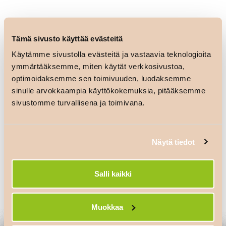
Tämä sivusto käyttää evästeitä
Käytämme sivustolla evästeitä ja vastaavia teknologioita
ymmärtääksemme, miten käytät verkkosivustoa,
optimoidaksemme sen toimivuuden, luodaksemme
sinulle arvokkaampia käyttökokemuksia, pitääksemme
sivustomme turvallisena ja toimivana.
Artikkelien
K-market
K-supermarket
LinnanHerkku
Pudasjärvi
selaus
Näytä tiedot
Salli kaikki
Vastaa
Sinun täytyy
kirjautua sisään
kommentoidaksesi.
Muokkaa