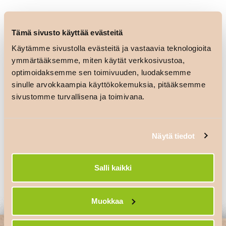
Tämä sivusto käyttää evästeitä
Käytämme sivustolla evästeitä ja vastaavia teknologioita
ymmärtääksemme, miten käytät verkkosivustoa,
optimoidaksemme sen toimivuuden, luodaksemme
sinulle arvokkaampia käyttökokemuksia, pitääksemme
sivustomme turvallisena ja toimivana.
Artikkelien
K-market Ruokapaletti
selaus
Näytä tiedot
Salli kaikki
Vastaa
Sinun täytyy
kirjautua sisään
kommentoidaksesi.
Muokkaa