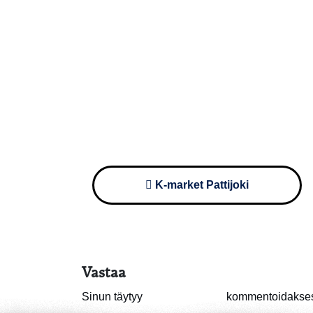
Artikkelien
K-market Pattijoki
selaus
Vastaa
Sinun täytyy
kirjautua sisään
kommentoidakses