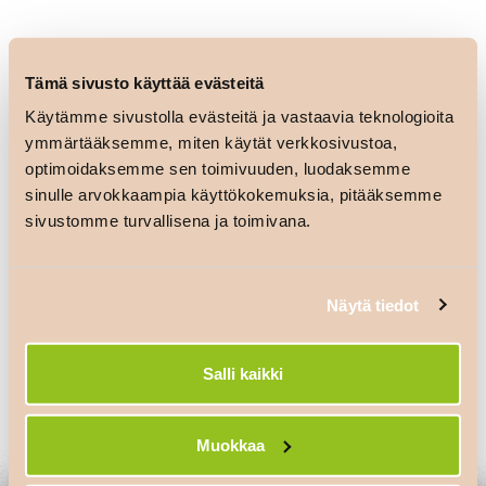
Tämä sivusto käyttää evästeitä
Käytämme sivustolla evästeitä ja vastaavia teknologioita
ymmärtääksemme, miten käytät verkkosivustoa,
optimoidaksemme sen toimivuuden, luodaksemme
sinulle arvokkaampia käyttökokemuksia, pitääksemme
sivustomme turvallisena ja toimivana.
Artikkelien
K-Market
S-Market
Lapinniemi
Leppävirta
selaus
Näytä tiedot
Salli kaikki
Vastaa
Sinun täytyy
kirjautua sisään
kommentoidaksesi.
Muokkaa